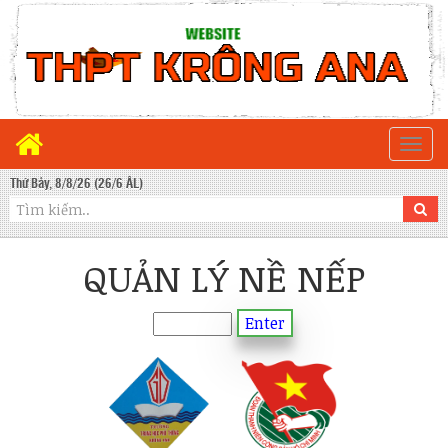
Togg
navi
Thứ Bảy, 8/8/26 (26/6 ÂL)
QUẢN LÝ NỀ NẾP
Enter