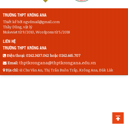
TRƯỜNG THPT KRÔNG ANA
Thiết kế bởi ngvdmail@gmail.com
Thầy Dũng, vật lý
Nukeviet từ 9/2010, Wordpress từ 5/2018
LIÊN HỆ
TRƯỜNG THPT KRÔNG ANA
Điện thoại:
0262.3637.062 hoặc 0262.665.707
thptkrongana@thptkrongana.edu.vn
Email:
Địa chỉ:
61 Chu Văn An, Thị Trấn Buôn Trấp, Krông Ana, Đăk Lăk