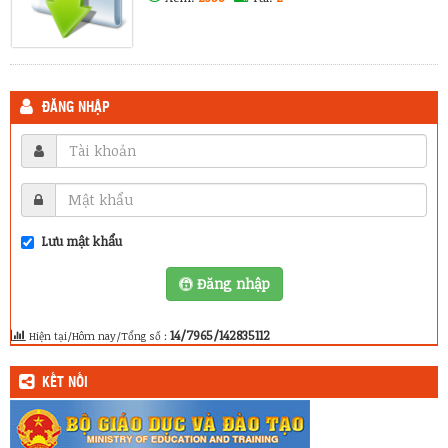
ĐĂNG NHẬP
Lưu mật khẩu
Đăng nhập
14/7965/142835112
Hiện tại/Hôm nay/Tổng số :
KẾT NỐI