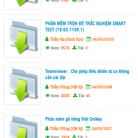
PHẦN MỀM TRỘN ĐỀ TRẮC NGHIỆM SMART
TEST (19.03.1109.1)
Thầy Hạ (Sinh học)
06/05/2020
Xem:
9576
Tải:
0
Teamviewer : Cho phép điều khiển từ xa không
cần cài đặt
Thầy Dũng (Vật lý)
04/05/2018
Xem:
11035
Tải:
45
Phần mềm gõ tiếng Việt Unikey
Thầy Dũng (Vật lý)
24/03/2017
Xem:
2358
Tải:
2