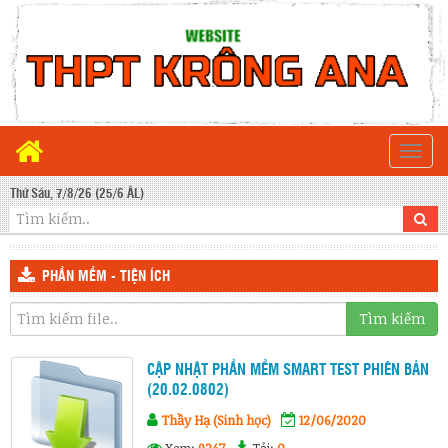
Togg
navi
Thứ Sáu, 7/8/26 (25/6 ÂL)
PHẦN MỀM - TIỆN ÍCH
Tìm kiếm
CẬP NHẬT PHẦN MỀM SMART TEST PHIÊN BẢN
(20.02.0802)
Thầy Hạ (Sinh học)
12/06/2020
Xem:
9247
Tải:
0