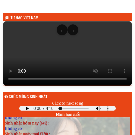
TỰ HÀO VIỆT NAM
←
→
CHÚC MỪNG SINH NHẬT
Click to next song
Sinh nhật hôm qua (5/8) :
Năm học cuối
Không có
Sinh nhật hôm nay (6/8) :
Không có
Sinh nhật ngày mai (7/8) :