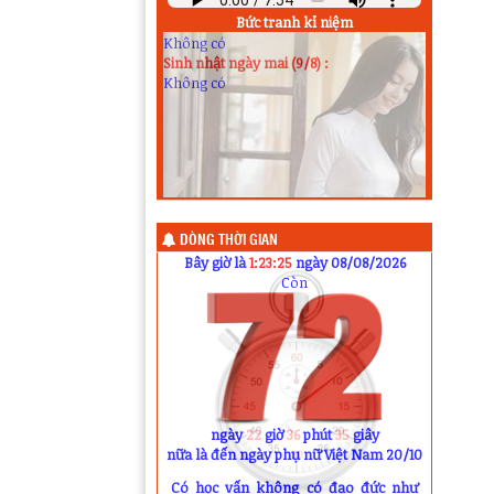
Sinh nhật hôm nay (8/8) :
Bức tranh kỉ niệm
Không có
Sinh nhật ngày mai (9/8) :
Không có
DÒNG THỜI GIAN
Bây giờ là
1:23:26
ngày 08/08/2026
Còn
ngày
22
giờ
36
phút
34
giây
nữa là đến ngày phụ nữ Việt Nam 20/10
Có học vấn không có đạo đức như