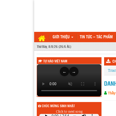
GIỚI THIỆU
TIN TỨC – TÁC PHẨM
Thứ Bảy, 8/8/26 (26/6 ÂL)
TỰ HÀO VIỆT NAM
CH
Tra
←
→
DANH
Thầy
CHÚC MỪNG SINH NHẬT
Sinh nhật hôm qua (7/8) :
Click to next song
Không có