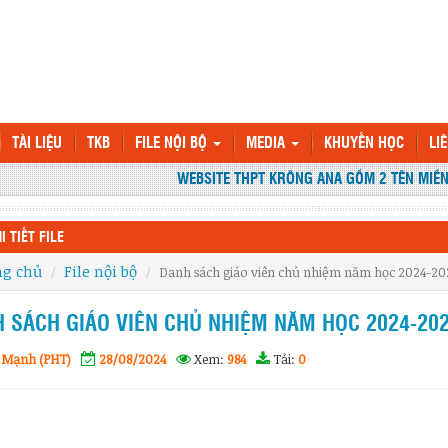
TÀI LIỆU
TKB
FILE NỘI BỘ
MEDIA
KHUYẾN HỌC
LI
WEBSITE THPT KRÔNG ANA GỒM 2 TÊN MIỀN: 
I TIẾT FILE
ng chủ
File nội bộ
Danh sách giáo viên chủ nhiệm năm học 2024-20
 SÁCH GIÁO VIÊN CHỦ NHIỆM NĂM HỌC 2024-20
 Mạnh (PHT)
28/08/2024
Xem:
984
Tải:
0