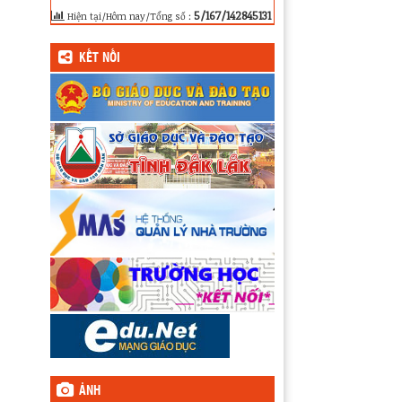
5/167/142845131
Hiện tại/Hôm nay/Tổng số :
KẾT NỐI
ẢNH