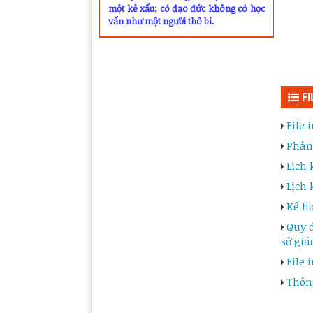
một kẻ xấu; có đạo đức không có học
vấn như một người thô bỉ.
FI
File 
Phân 
Lịch 
Lịch 
Kế ho
Quy đ
sở giá
File 
Thông