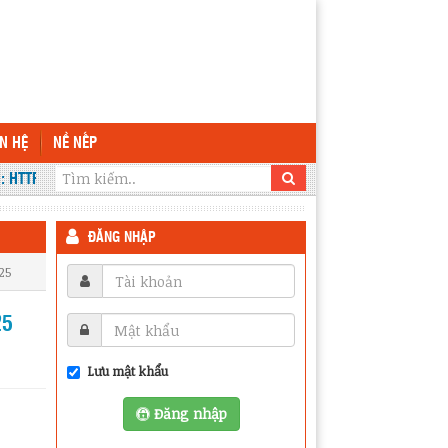
ÊN HỆ
NỀ NẾP
HTTP://THPTKRONGANA.EDU.VN VÀ HTTP://C3KRONGANA.DAKLAK.EDU.VN
ĐĂNG NHẬP
25
25
Lưu mật khẩu
Đăng nhập