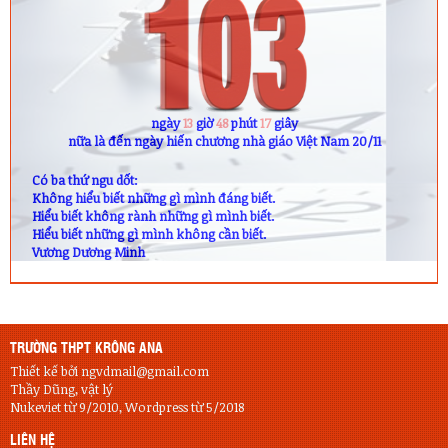
ngày
13
giờ
48
phút
16
giây
nữa là đến ngày hiến chương nhà giáo Việt Nam 20/11
Có ba thứ ngu dốt:
Không hiểu biết những gì mình đáng biết.
Hiểu biết không rành những gì mình biết.
Hiểu biết những gì mình không cần biết.
Vương Dương Minh
TRƯỜNG THPT KRÔNG ANA
Thiết kế bởi ngvdmail@gmail.com
Thầy Dũng, vật lý
Nukeviet từ 9/2010, Wordpress từ 5/2018
LIÊN HỆ