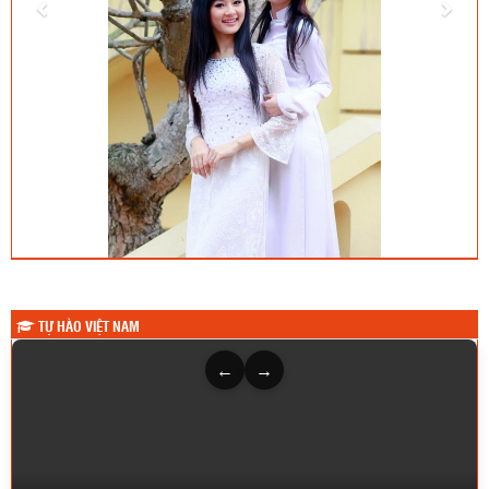
TỰ HÀO VIỆT NAM
←
→