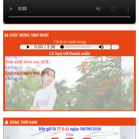
CHÚC MỪNG SINH NHẬT
Click to next song
Sinh nhật hôm qua (7/8) :
Không có
Có hẹn với thanh xuân
Sinh nhật hôm nay (8/8) :
Không có
Sinh nhật ngày mai (9/8) :
Không có
DÒNG THỜI GIAN
Bây giờ là
17:11:44
ngày 08/08/2026
Còn