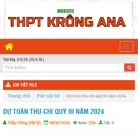
Togg
navi
Thứ Bảy, 8/8/26 (26/6 ÂL)
CHI TIẾT FILE
Trang chủ
File nội bộ
Dự toán thu-chi Quý III năm 2024
DỰ TOÁN THU-CHI QUÝ III NĂM 2024
Thầy Dũng (Vật lý)
08/10/2024
Xem:
1234
Tải:
0