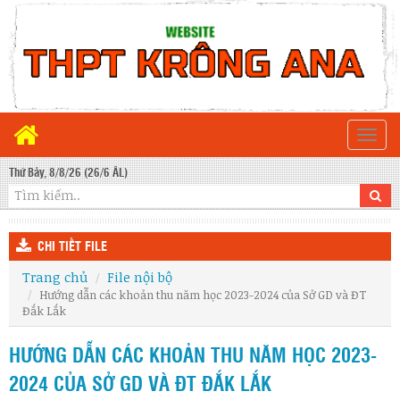
Togg
navi
Thứ Bảy, 8/8/26 (26/6 ÂL)
CHI TIẾT FILE
Trang chủ
File nội bộ
Hướng dẫn các khoản thu năm học 2023-2024 của Sở GD và ĐT
Đắk Lắk
HƯỚNG DẪN CÁC KHOẢN THU NĂM HỌC 2023-
2024 CỦA SỞ GD VÀ ĐT ĐẮK LẮK