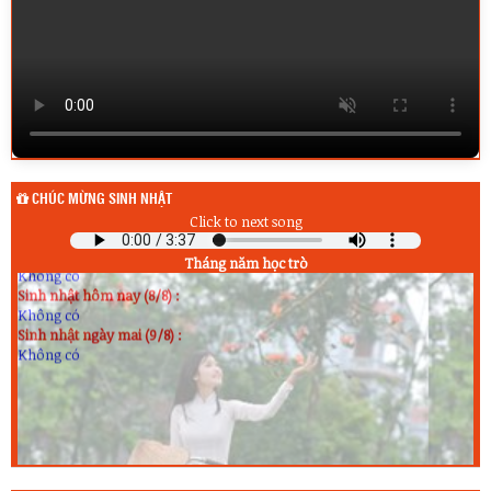
CHÚC MỪNG SINH NHẬT
Click to next song
Sinh nhật hôm qua (7/8) :
Tháng năm học trò
Không có
Sinh nhật hôm nay (8/8) :
Không có
Sinh nhật ngày mai (9/8) :
Không có