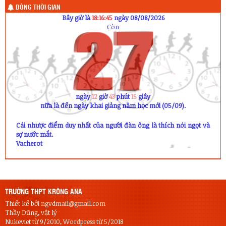
DÒNG THỜI GIAN
Bây giờ là
18:16:45
ngày 08/08/2026
Còn
ngày
12
giờ
43
phút
15
giây
nữa là đến ngày khai giảng năm học mới (05/09).
Cái nhược điểm duy nhất của người đàn ông là thích nói ngọt và
sợ nước mắt.
Vacherot
TRƯỜNG THPT KRÔNG ANA
Thiết kế bởi ngvdmail@gmail.com
Thầy Dũng, vật lý
Nukeviet từ 9/2010, Wordpress từ 5/2018