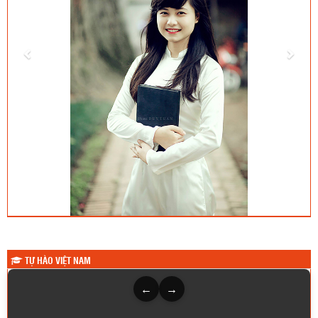
TỰ HÀO VIỆT NAM
←
→