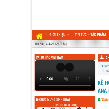
GIỚI THIỆU
TIN TỨC – TÁC PHẨM
Thứ Sáu, 7/8/26 (25/6 ÂL)
TỰ HÀO VIỆT NAM
CH
Tra
←
→
K
KẾ H
ANA 
Thầy
CHÚC MỪNG SINH NHẬT
Click to next song
Sinh nhật hôm qua (6/8) :