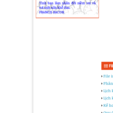
Tình bạn làm nhân đôi niềm vui và
vơi một nửa khổ đau.
FRANCIS BACON.
FI
File 
Phân 
Lịch 
Lịch 
Kế ho
Quy đ