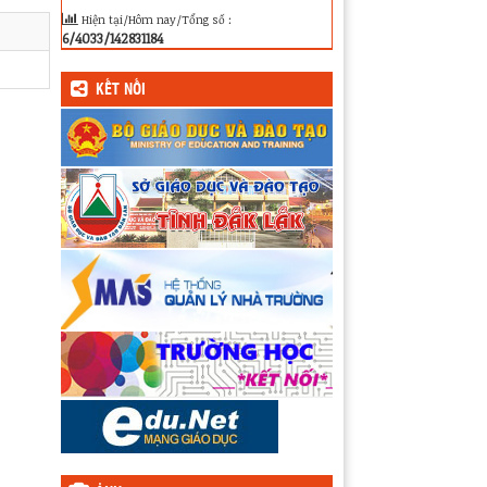
Hiện tại/Hôm nay/Tổng số :
6/4033/142831184
KẾT NỐI