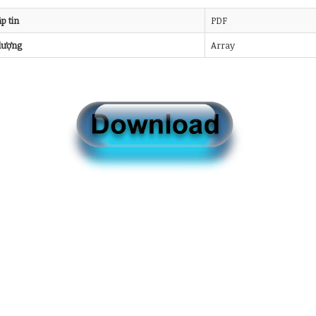
ập tin
PDF
lượng
Array