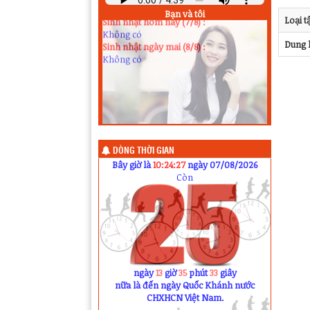
Không có
Bạn và tôi
Sinh nhật hôm nay (7/8) :
Loại t
Không có
Sinh nhật ngày mai (8/8) :
Dung 
Không có
DÒNG THỜI GIAN
Bây giờ là
10:24:27
ngày 07/08/2026
Còn
ngày
13
giờ
35
phút
33
giây
nữa là đến ngày Quốc Khánh nước
CHXHCN Việt Nam.