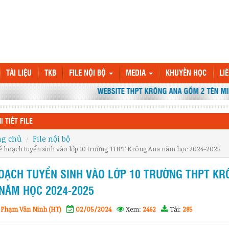
TÀI LIỆU
TKB
FILE NỘI BỘ
MEDIA
KHUYẾN HỌC
LI
WEBSITE THPT KRÔNG ANA GỒM 2 TÊN MIỀN
I TIẾT FILE
ng chủ
File nội bộ
ế hoạch tuyển sinh vào lớp 10 trường THPT Krông Ana năm học 2024-2025
OẠCH TUYỂN SINH VÀO LỚP 10 TRƯỜNG THPT KR
NĂM HỌC 2024-2025
 Phạm Văn Ninh (HT)
02/05/2024
Xem:
2462
Tải:
285