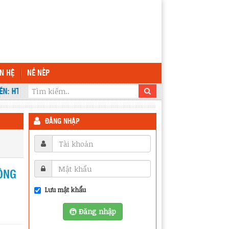
ÊN HỆ
NỀ NẾP
: HTTP://THPTKRONGANA.EDU.VN VÀ HTTP://C3KRONGANA.DAKLAK.EDU.
ĐĂNG NHẬP
ÔNG
Lưu mật khẩu
Đăng nhập