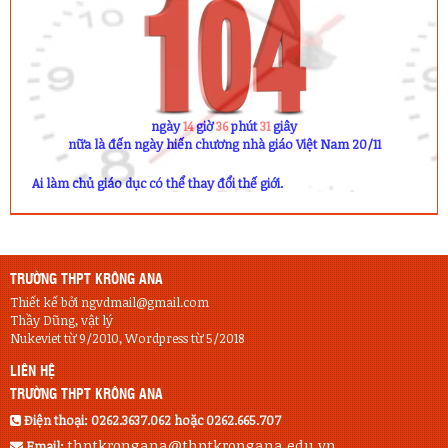
ngày
14
giờ
36
phút
31
giây
nữa là đến ngày hiến chương nhà giáo Việt Nam 20/11
Ai làm chủ giáo dục có thể thay đổi thế giới.
TRƯỜNG THPT KRÔNG ANA
Thiết kế bởi ngvdmail@gmail.com
Thầy Dũng, vật lý
Nukeviet từ 9/2010, Wordpress từ 5/2018
LIÊN HỆ
TRƯỜNG THPT KRÔNG ANA
Điện thoại:
0262.3637.062 hoặc 0262.665.707
thptkrongana@thptkrongana.edu.vn
Email: