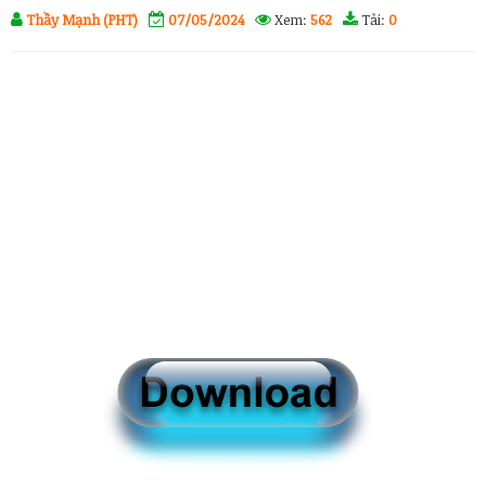
Thầy Mạnh (PHT)
07/05/2024
Xem:
562
Tải:
0