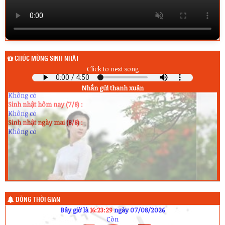
CHÚC MỪNG SINH NHẬT
Click to next song
Sinh nhật hôm qua (6/8) :
Nhắn gửi thanh xuân
Không có
Sinh nhật hôm nay (7/8) :
Không có
Sinh nhật ngày mai (8/8) :
Không có
DÒNG THỜI GIAN
Bây giờ là
16:23:29
ngày 07/08/2026
Còn