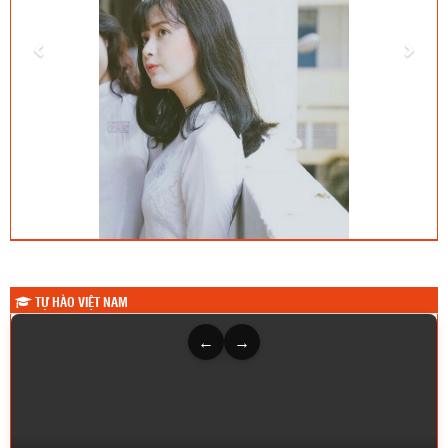
TỰ HÀO VIỆT NAM
←
→