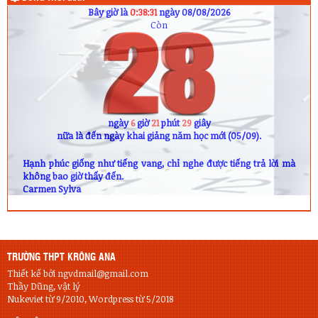
Bây giờ là
0:38:31
ngày 08/08/2026
Còn
ngày
6
giờ
21
phút
29
giây
nữa là đến ngày khai giảng năm học mới (05/09).
Hạnh phúc giống như tiếng vang, chỉ nghe được tiếng trả lời mà
không bao giờ thấy đến.
Carmen Sylva
TRƯỜNG THPT KRÔNG ANA
Thiết kế bởi ngvdmail@gmail.com
Thầy Dũng, vật lý
Nukeviet từ 9/2010, Wordpress từ 5/2018