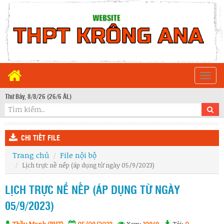
Togg
navi
Thứ Bảy, 8/8/26 (26/6 ÂL)
CHI TIẾT FILE
Trang chủ
File nội bộ
Lịch trực nề nếp (áp dụng từ ngày 05/9/2023)
LỊCH TRỰC NỀ NẾP (ÁP DỤNG TỪ NGÀY
05/9/2023)
Thầy Mạnh (PHT)
05/09/2023
Xem:
10949
Tải:
0