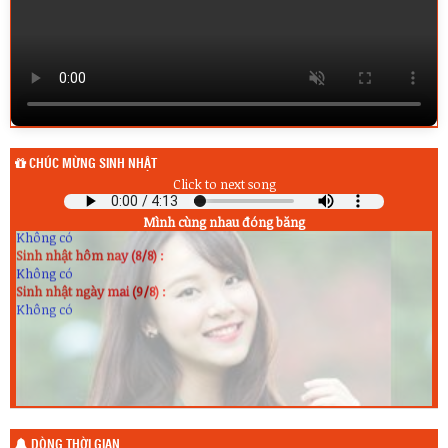
CHÚC MỪNG SINH NHẬT
Click to next song
Sinh nhật hôm qua (7/8) :
Mình cùng nhau đóng băng
Không có
Sinh nhật hôm nay (8/8) :
Không có
Sinh nhật ngày mai (9/8) :
Không có
DÒNG THỜI GIAN