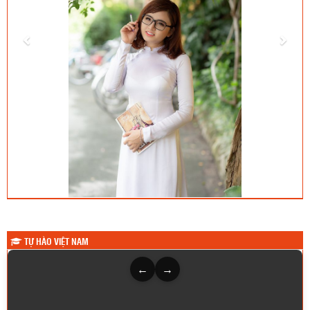
TỰ HÀO VIỆT NAM
←
→