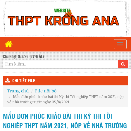
Togg
navi
Chủ Nhật, 9/8/26 (27/6 ÂL)
CHI TIẾT FILE
Trang chủ
File nội bộ
Mẫu đơn phúc khảo bài thi Kỳ thi Tốt nghiệp THPT năm 2021, nộp
về nhà trường trước ngày 05/8/2021
MẪU ĐƠN PHÚC KHẢO BÀI THI KỲ THI TỐT
NGHIỆP THPT NĂM 2021, NỘP VỀ NHÀ TRƯỜNG