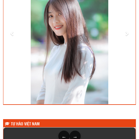
TỰ HÀO VIỆT NAM
←
→