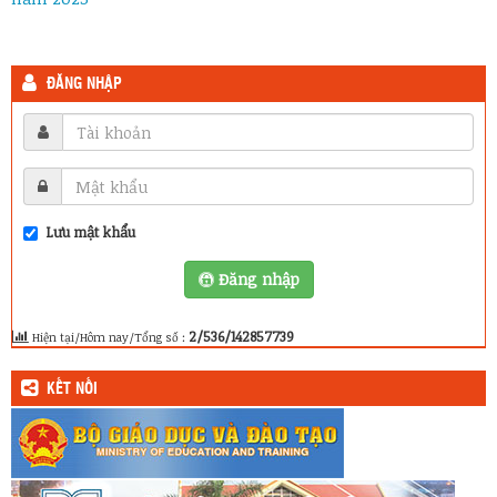
ĐĂNG NHẬP
Lưu mật khẩu
Đăng nhập
2/536/142857739
Hiện tại/Hôm nay/Tổng số :
KẾT NỐI