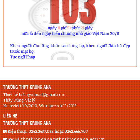
ngày
11
giờ
51
phút
20
giây
nữa là đến ngày hiến chương nhà giáo Việt Nam 20/11
Khen người đàn ông khôn sau lưng họ, khen người đàn bà đẹp
trước mặt họ.
Tục ngữ Pháp
TRƯỜNG THPT KRÔNG ANA
Thiết kế bởi ngvdmail@gmail.com
Thầy Dũng, vật lý
Nukeviet từ 9/2010, Wordpress từ 5/2018
LIÊN HỆ
TRƯỜNG THPT KRÔNG ANA
Điện thoại:
0262.3637.062 hoặc 0262.665.707
thptkrongana@thptkrongana.edu.vn
Email: