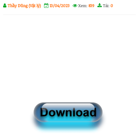
Thầy Dũng (Vật lý)
13/04/2023
Xem:
839
Tải:
0