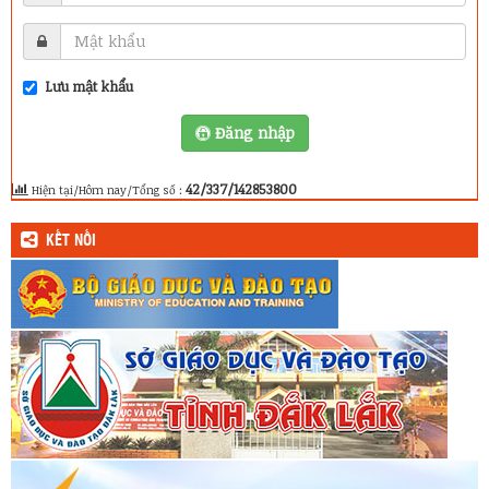
Lưu mật khẩu
Đăng nhập
42/337/142853800
Hiện tại/Hôm nay/Tổng số :
KẾT NỐI