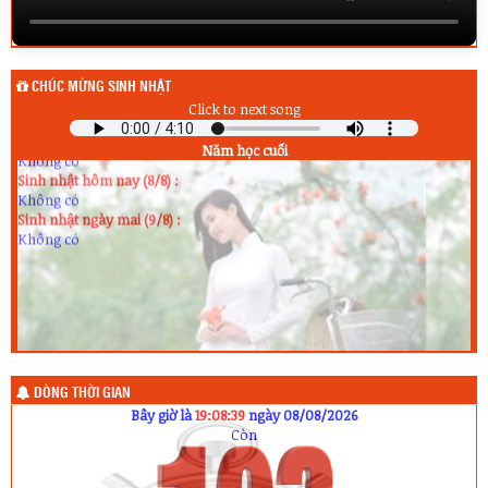
CHÚC MỪNG SINH NHẬT
Click to next song
Sinh nhật hôm qua (7/8) :
Không có
Năm học cuối
Sinh nhật hôm nay (8/8) :
Không có
Sinh nhật ngày mai (9/8) :
Không có
DÒNG THỜI GIAN
Bây giờ là
19:08:40
ngày 08/08/2026
Còn