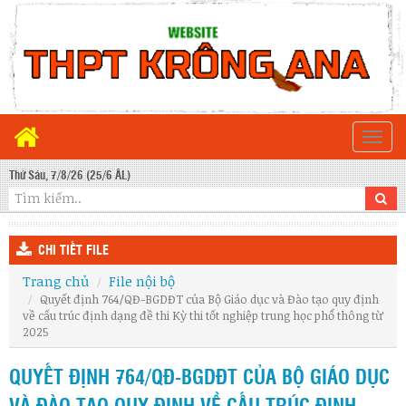
Togg
navi
Thứ Sáu, 7/8/26 (25/6 ÂL)
CHI TIẾT FILE
Trang chủ
File nội bộ
Quyết định 764/QĐ-BGDĐT của Bộ Giáo dục và Đào tạo quy định
về cấu trúc định dạng đề thi Kỳ thi tốt nghiệp trung học phổ thông từ
2025
QUYẾT ĐỊNH 764/QĐ-BGDĐT CỦA BỘ GIÁO DỤC