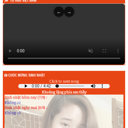
TỰ HÀO VIỆT NAM
←
→
CHÚC MỪNG SINH NHẬT
Click to next song
Sinh nhật hôm qua (6/8) :
Không có
Khoảng lặng phía sau thầy
Sinh nhật hôm nay (7/8) :
Không có
Sinh nhật ngày mai (8/8) :
Không có