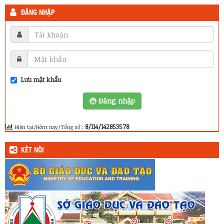
ĐĂNG NHẬP
Lưu mật khẩu
Đăng nhập
8/114/142853578
Hiện tại/Hôm nay/Tổng số :
KẾT NỐI