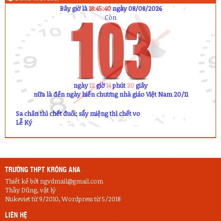
Bây giờ là
18:45:40
ngày 08/08/2026
Còn
ngày
12
giờ
14
phút
20
giây
nữa là đến ngày hiến chương nhà giáo Việt Nam 20/11
Sa chân thì chết đuối; sẩy miệng thì chết vo
Lễ Ký
TRƯỜNG THPT KRÔNG ANA
Thiết kế bởi ngvdmail@gmail.com
Thầy Dũng, vật lý
Nukeviet từ 9/2010, Wordpress từ 5/2018
LIÊN HỆ