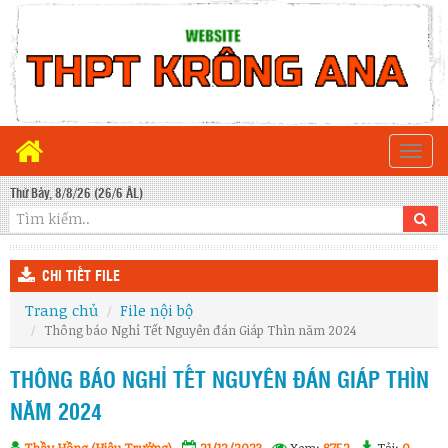
Togg
navi
Thứ Bảy, 8/8/26 (26/6 ÂL)
CHI TIẾT FILE
Trang chủ
File nội bộ
Thông báo Nghỉ Tết Nguyên đán Giáp Thìn năm 2024
THÔNG BÁO NGHỈ TẾT NGUYÊN ĐÁN GIÁP THÌN
NĂM 2024
Thầy Hồng (Hiệu Trưởng)
21/12/2023
Xem:
8752
Tải:
0