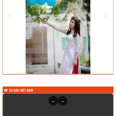
TỰ HÀO VIỆT NAM
←
→