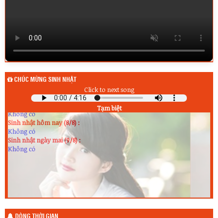
CHÚC MỪNG SINH NHẬT
Click to next song
Sinh nhật hôm qua (7/8) :
Tạm biệt
Không có
Sinh nhật hôm nay (8/8) :
Không có
Sinh nhật ngày mai (9/8) :
Không có
DÒNG THỜI GIAN