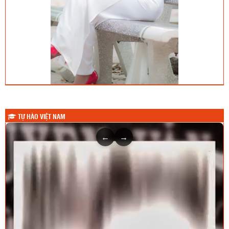
TỰ HÀO VIỆT NAM
←
→