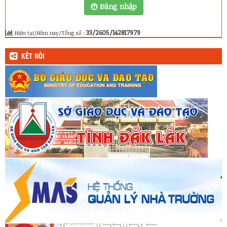
Đăng nhập
33/2605/142817979
Hiện tại/Hôm nay/Tổng số :
KẾT NỐI