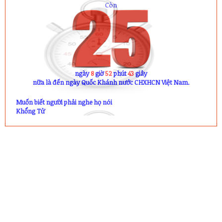
Còn
ngày
8
giờ
52
phút
43
giây
nữa là đến ngày Quốc Khánh nước CHXHCN Việt Nam.
Muốn biết người phải nghe họ nói
Khổng Tử
TRƯỜNG THPT KRÔNG ANA
Thiết kế bởi ngvdmail@gmail.com
Thầy Dũng, vật lý
Nukeviet từ 9/2010, Wordpress từ 5/2018
LIÊN HỆ
TRƯỜNG THPT KRÔNG ANA