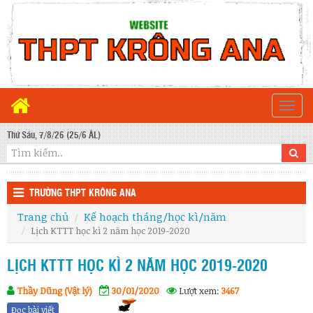
Togg
navi
Thứ Sáu, 7/8/26 (25/6 ÂL)
TRƯỜNG THPT KRÔNG ANA
Trang chủ
Kế hoạch tháng/học kì/năm
Lịch KTTT học kì 2 năm học 2019-2020
LỊCH KTTT HỌC KÌ 2 NĂM HỌC 2019-2020
Thầy Dũng (Vật lý)
30/01/2020
Lượt xem:
3467
Đọc bài viết