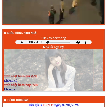
CHÚC MỪNG SINH NHẬT
Click to next song
Nhớ về họp lớp
Sinh nhật hôm qua (6/8) :
Không có
Sinh nhật hôm nay (7/8) :
Không có
Sinh nhật ngày mai (8/8) :
Không có
DÒNG THỜI GIAN
Bây giờ là
15:07:17
ngày 07/08/2026