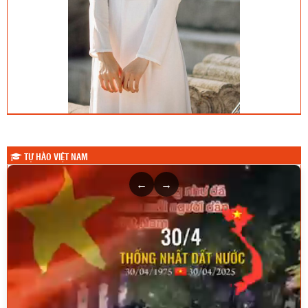
TỰ HÀO VIỆT NAM
←
→