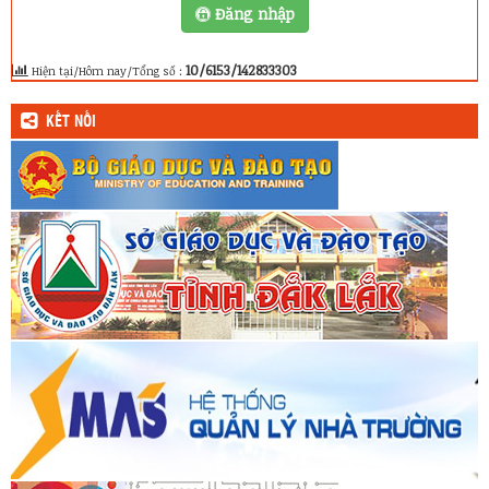
Đăng nhập
10/6153/142833303
Hiện tại/Hôm nay/Tổng số :
KẾT NỐI